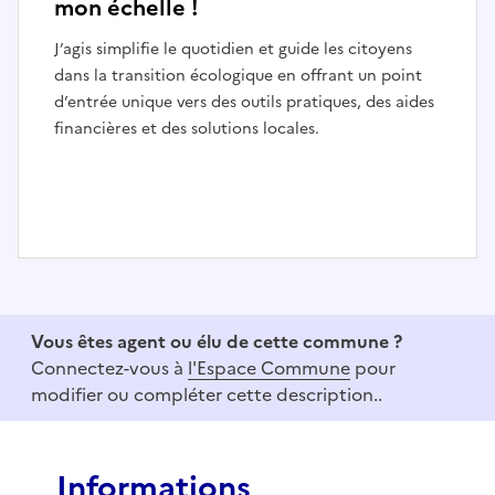
mon échelle !
J’agis simplifie le quotidien et guide les citoyens
dans la transition écologique en offrant un point
d’entrée unique vers des outils pratiques, des aides
financières et des solutions locales.
I
t
e
Vous êtes agent ou élu de cette commune ?
m
Connectez-vous à
l'Espace Commune
pour
1
modifier ou compléter cette description..
o
f
3
Informations