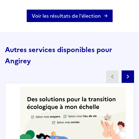
Voir les résultats de l'élection
Autres services disponibles pour
Angirey
Partenai
Pa