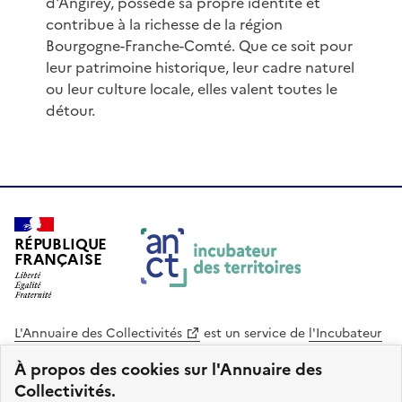
d'Angirey, possède sa propre identité et
contribue à la richesse de la région
Bourgogne-Franche-Comté. Que ce soit pour
leur patrimoine historique, leur cadre naturel
ou leur culture locale, elles valent toutes le
détour.
RÉPUBLIQUE
FRANÇAISE
L'Annuaire des Collectivités
est un service de
l'Incubateur
des Territoires
, une mission de
l'Agence Nationale de la
À propos des cookies sur l'Annuaire des
Cohésion des Territoires
. Le code source de ce site web
Collectivités.
est disponible en licence libre. Le design de ce site est conçu