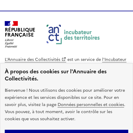
RÉPUBLIQUE
FRANÇAISE
L'Annuaire des Collectivités
est un service de
l'Incubateur
des Territoires
, une mission de
l'Agence Nationale de la
À propos des cookies sur l'Annuaire des
Cohésion des Territoires
. Le code source de ce site web
Collectivités.
est disponible en licence libre. Le design de ce site est conçu
avec le système de design de l’État.
Bienvenue ! Nous utilisons des cookies pour améliorer votre
expérience et les services disponibles sur ce site. Pour en
legifrance.gouv.fr
info.gouv.fr
savoir plus, visitez la page
Données personnelles et cookies
.
Vous pouvez, à tout moment, avoir le contrôle sur les
service-public.gouv.fr
data.gouv.fr
cookies que vous souhaitez activer.
Plan du site
Accessibilite : non conforme
Mentions légales