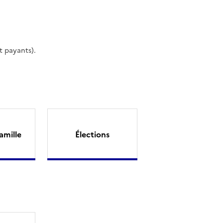
t payants).
amille
Élections