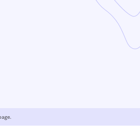
page.