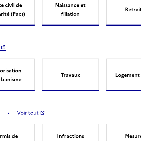
e civil de
Naissance et
Retrai
arité (Pacs)
filiation
orisation
Travaux
Logement 
rbanisme
Voir tout
rmis de
Infractions
Mesur