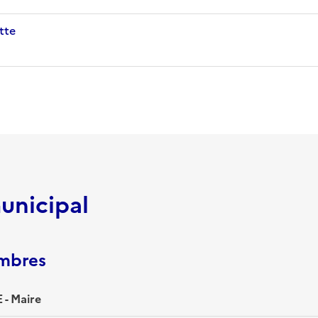
tte
unicipal
embres
- Maire