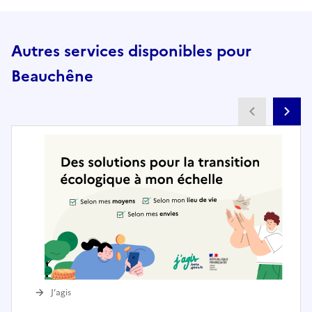
Autres services disponibles pour
Beauchêne
Partenai
Pa
J’agis