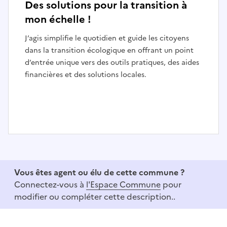
Des solutions pour la transition à
mon échelle !
J’agis simplifie le quotidien et guide les citoyens
dans la transition écologique en offrant un point
d’entrée unique vers des outils pratiques, des aides
financières et des solutions locales.
I
t
e
Vous êtes agent ou élu de cette commune ?
m
Connectez-vous à
l'Espace Commune
pour
1
modifier ou compléter cette description..
o
f
3