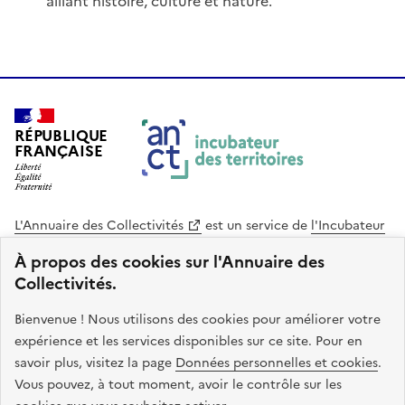
alliant histoire, culture et nature.
RÉPUBLIQUE
FRANÇAISE
L'Annuaire des Collectivités
est un service de
l'Incubateur
des Territoires
, une mission de
l'Agence Nationale de la
À propos des cookies sur l'Annuaire des
Cohésion des Territoires
. Le code source de ce site web
Collectivités.
est disponible en licence libre. Le design de ce site est conçu
avec le système de design de l’État.
Bienvenue ! Nous utilisons des cookies pour améliorer votre
expérience et les services disponibles sur ce site. Pour en
legifrance.gouv.fr
info.gouv.fr
savoir plus, visitez la page
Données personnelles et cookies
.
Vous pouvez, à tout moment, avoir le contrôle sur les
service-public.gouv.fr
data.gouv.fr