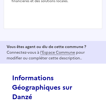
financières et des solutions locales.
I
t
e
Vous êtes agent ou élu de cette commune ?
m
Connectez-vous à
l'Espace Commune
pour
1
modifier ou compléter cette description..
o
f
3
Informations
Géographiques sur
Danzé