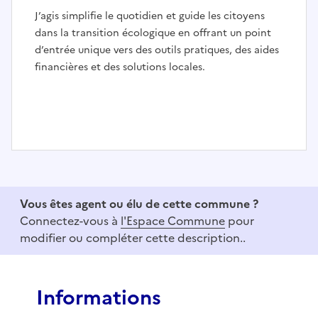
J’agis simplifie le quotidien et guide les citoyens
dans la transition écologique en offrant un point
d’entrée unique vers des outils pratiques, des aides
financières et des solutions locales.
I
t
e
Vous êtes agent ou élu de cette commune ?
m
Connectez-vous à
l'Espace Commune
pour
1
modifier ou compléter cette description..
o
f
3
Informations