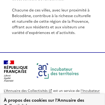
Chacune de ces villes, avec leur proximité à
Belcodène, contribue à la richesse culturelle
et naturelle de cette région de la Provence,
offrant aux résidents et aux visiteurs une
variété d'expériences et d'activités.
RÉPUBLIQUE
FRANÇAISE
L'Annuaire des Collectivités
est un service de
l'Incubateur
des Territoires
, une mission de
l'Agence Nationale de la
À propos des cookies sur l'Annuaire des
Cohésion des Territoires
. Le code source de ce site web