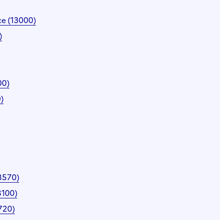
ce (13000)
)
00)
)
3570)
3100)
720)