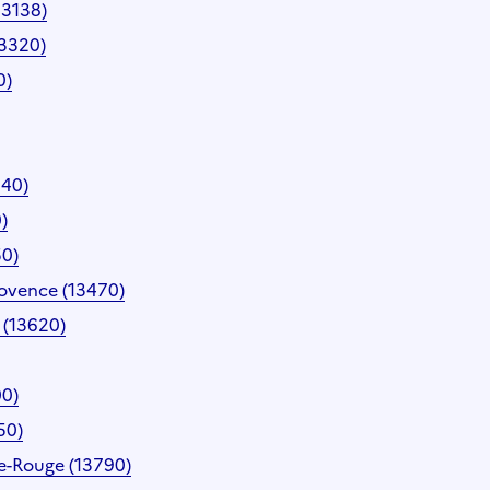
13138)
13320)
0)
440)
)
50)
ovence (13470)
 (13620)
00)
50)
e-Rouge (13790)