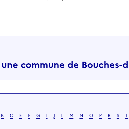
 une commune de Bouches-
B
-
C
-
E
-
F
-
G
-
I
-
J
-
L
-
M
-
N
-
O
-
P
-
R
-
S
-
T