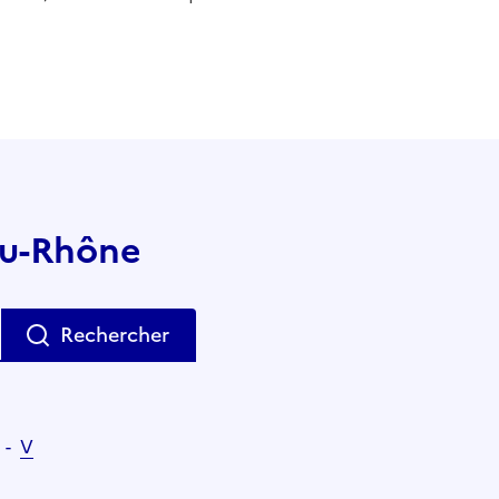
du-Rhône
Rechercher
-
V