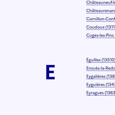
Châteauneuf-l
Châteaurenard
Cornillon-Con
Coudoux (1311
Cuges-les-Pins
E
Éguilles (13510
Ensuès-la-Red
Eygalières (138
Eyguières (134
Eyragues (136