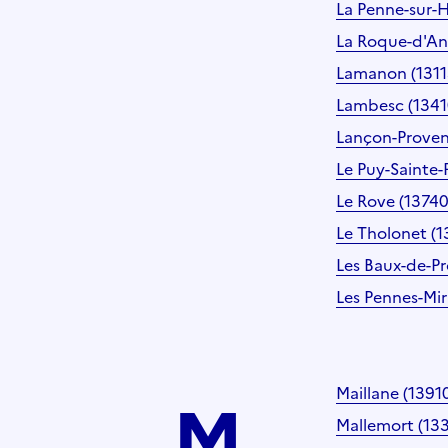
La Penne-sur-
La Roque-d'An
Lamanon (1311
Lambesc (1341
Lançon-Proven
Le Puy-Sainte-
Le Rove (13740
Le Tholonet (1
Les Baux-de-P
Les Pennes-Mi
M
Maillane (1391
Mallemort (13