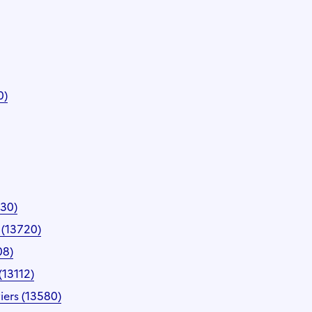
0)
330)
 (13720)
08)
(13112)
viers (13580)