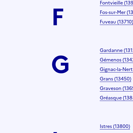
F
Fontvieille (13
Fos-sur-Mer (1
Fuveau (13710
G
Gardanne (131
Gémenos (134
Gignac-la-Nert
Grans (13450)
Graveson (136
Gréasque (138
Istres (13800)