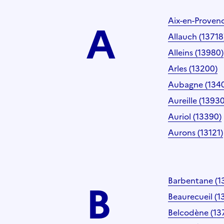
A
Aix-en-Proven
Allauch (13718
Alleins (13980)
Arles (13200)
Aubagne (134
Aureille (13930
Auriol (13390)
Aurons (13121)
B
Barbentane (1
Beaurecueil (1
Belcodène (13