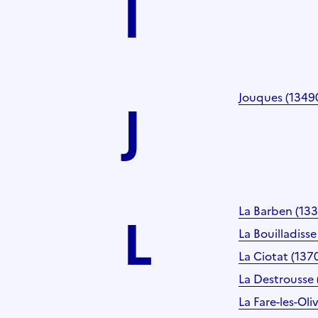
I
J
Jouques (1349
L
La Barben (13
La Bouilladisse
La Ciotat (137
La Destrousse 
La Fare-les-Oli