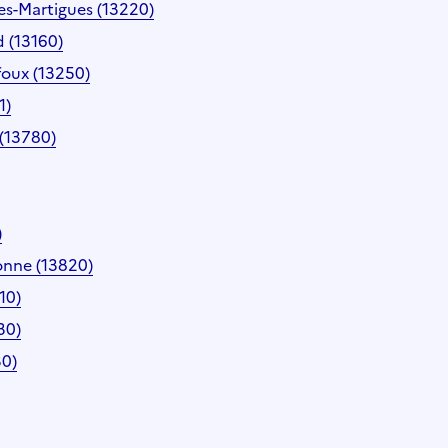
es-Martigues (13220)
 (13160)
foux (13250)
1)
 (13780)
)
onne (13820)
10)
30)
30)