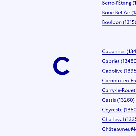
Berre-l'Étang (
Bouc-Bel-Air (
Boulbon (1315
C
Cabannes (13
Cabriès (13480
Cadolive (139
Carnoux-en-Pr
Carry-le-Rouet
Cassis (13260)
Ceyreste (136
Charleval (133
Châteauneuf-l