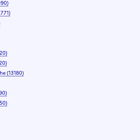
990)
3771)
)
20)
20)
he (13180)
90)
50)