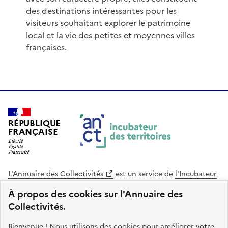
des destinations intéressantes pour les
visiteurs souhaitant explorer le patrimoine
local et la vie des petites et moyennes villes
françaises.
RÉPUBLIQUE
FRANÇAISE
L'Annuaire des Collectivités
est un service de
l'Incubateur
des Territoires
, une mission de
l'Agence Nationale de la
À propos des cookies sur l'Annuaire des
Cohésion des Territoires
. Le code source de ce site web
Collectivités.
est disponible en licence libre. Le design de ce site est conçu
avec le système de design de l’État.
Bienvenue ! Nous utilisons des cookies pour améliorer votre