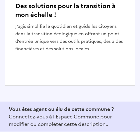
Des solutions pour la transition à
mon échelle !
J’agis simplifie le quotidien et guide les citoyens
dans la transition écologique en offrant un point
d’entrée unique vers des outils pratiques, des aides
financières et des solutions locales.
I
t
e
Vous êtes agent ou élu de cette commune ?
m
Connectez-vous à
l'Espace Commune
pour
1
modifier ou compléter cette description..
o
f