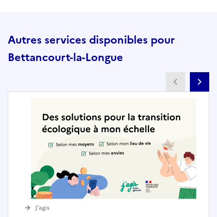
Autres services disponibles pour
Bettancourt-la-Longue
Partenai
Pa
J’agis