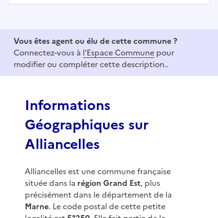
I
t
e
Vous êtes agent ou élu de cette commune ?
m
Connectez-vous à
l'Espace Commune
pour
1
modifier ou compléter cette description..
o
f
3
Informations
Géographiques sur
Alliancelles
Alliancelles est une commune française
située dans la
région Grand Est
, plus
précisément dans le département de la
Marne
. Le code postal de cette petite