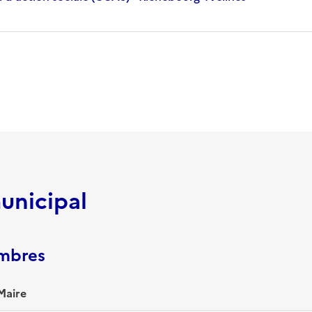
unicipal
embres
Maire