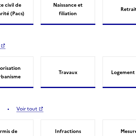
e civil de
Naissance et
Retrai
arité (Pacs)
filiation
orisation
Travaux
Logement 
rbanisme
Voir tout
rmis de
Infractions
Mesur