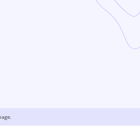
page.