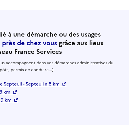
ié à une démarche ou des usages
e près de chez vous
grâce aux lieux
seau France Services
 vous accompagnent dans vos démarches administratives du
pôts, permis de conduire...)
 Septeuil - Septeuil à 8 km
 8 km
 à 9 km