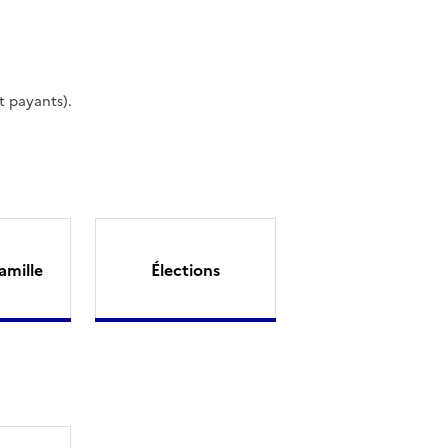
t payants).
amille
Élections