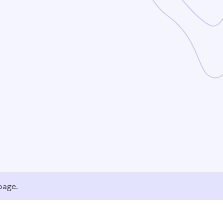
page.