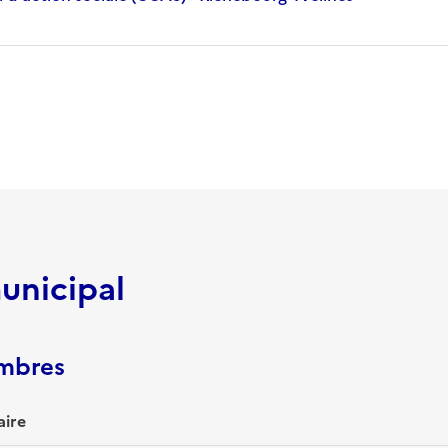
unicipal
embres
aire