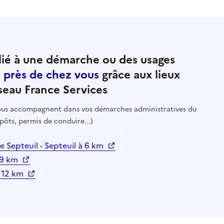
ié à une démarche ou des usages
e près de chez vous
grâce aux lieux
seau France Services
 vous accompagnent dans vos démarches administratives du
pôts, permis de conduire...)
 Septeuil - Septeuil à 6 km
 9 km
 à 12 km