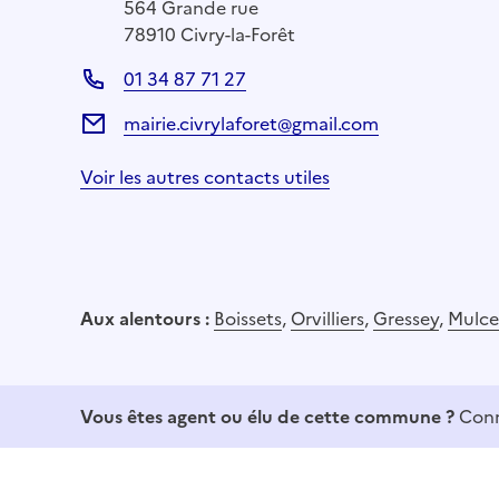
564 Grande rue
78910 Civry-la-Forêt
01 34 87 71 27
mairie.civrylaforet@gmail.com
Voir les autres contacts utiles
Aux alentours :
Boissets
,
Orvilliers
,
Gressey
,
Mulce
Vous êtes agent ou élu de cette commune ?
Conn