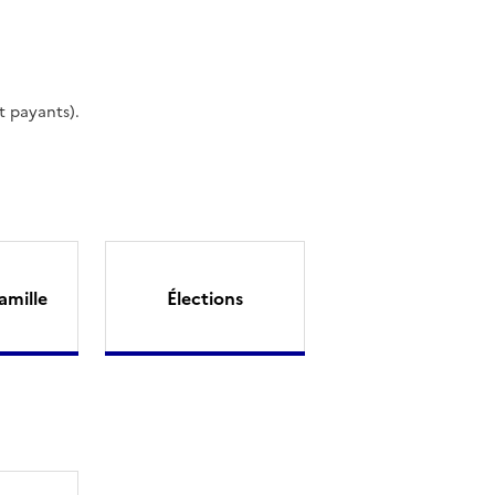
t payants).
amille
Élections