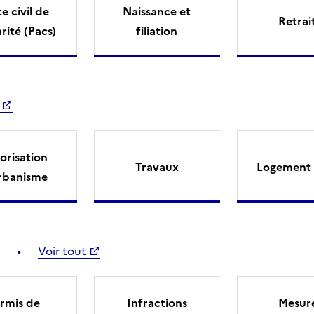
e civil de
Naissance et
Retrai
arité (Pacs)
filiation
orisation
Travaux
Logement 
rbanisme
Voir tout
rmis de
Infractions
Mesur