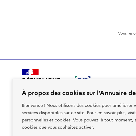
Vous renc
RÉPUBLIQUE
FRANÇAISE
À propos des cookies sur l'Annuaire des
Bienvenue ! Nous utilisons des cookies pour améliorer v
services disponibles sur ce site. Pour en savoir plus, vis
personnelles et cookies
. Vous pouvez, à tout moment, av
Plan du site
Accessibilite : non conforme
Mentions léga
cookies que vous souhaitez activer.