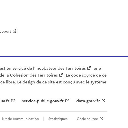
support
est un service de
l'Incubateur des Territoires
, une
de la Cohésion des Territoires
. Le code source de ce
nce libre. Le design de ce site est conçu avec le système
uv.fr
service-public.gouv.fr
data.gouv.fr
Kit de communication
Statistiques
Code source