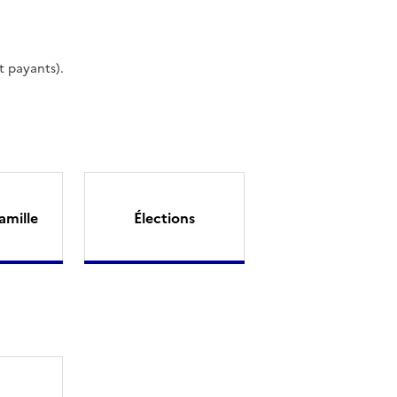
t payants).
amille
Élections