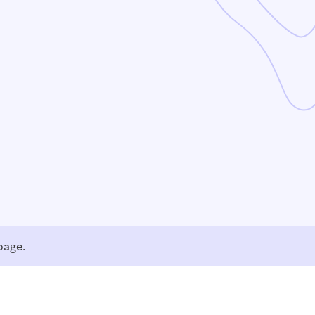
page.