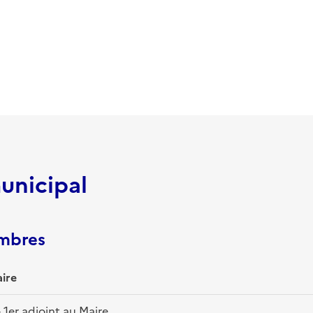
unicipal
embres
ire
1er adjoint au Maire