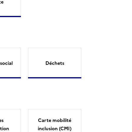
te
social
Déchets
es
Carte mobilité
tion
inclusion (CMI)