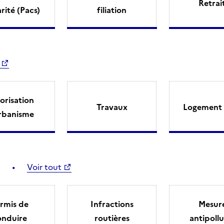
Retrai
arité (Pacs)
filiation
orisation
Travaux
Logement 
rbanisme
Voir tout
rmis de
Infractions
Mesur
onduire
routières
antipollu