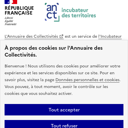
RÉPUBLIQUE
FRANÇAISE
L'Annuaire des Collectivités
est un service de
l'Incubateur
des Territoires
, une mission de
l'Agence Nationale de la
À propos des cookies sur l'Annuaire des
Cohésion des Territoires
. Le code source de ce site web
Collectivités.
est disponible en licence libre. Le design de ce site est conçu
avec le système de design de l’État.
Bienvenue ! Nous utilisons des cookies pour améliorer votre
expérience et les services disponibles sur ce site. Pour en
legifrance.gouv.fr
info.gouv.fr
savoir plus, visitez la page
Données personnelles et cookies
.
Vous pouvez, à tout moment, avoir le contrôle sur les
service-public.gouv.fr
data.gouv.fr
cookies que vous souhaitez activer.
Plan du site
Accessibilite : non conforme
Mentions légales
Tout accepter
Politique de confidentialité
Gestion des cookies
FAQ
Kit de
Tout refuser
communication
Statistiques
Code source