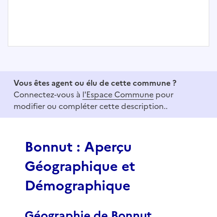
I
t
e
Vous êtes agent ou élu de cette commune ?
m
Connectez-vous à
l'Espace Commune
pour
1
modifier ou compléter cette description..
o
f
3
Bonnut : Aperçu
Géographique et
Démographique
Géographie de Bonnut