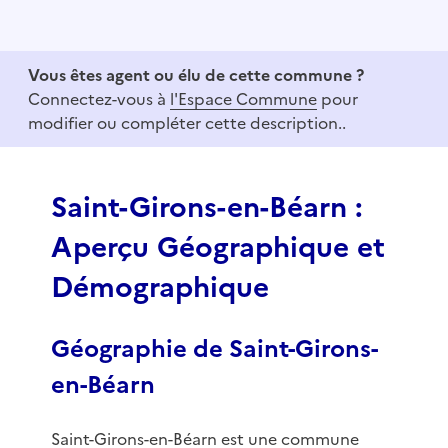
I
t
e
Vous êtes agent ou élu de cette commune ?
m
Connectez-vous à
l'Espace Commune
pour
1
modifier ou compléter cette description..
o
f
3
Saint-Girons-en-Béarn :
Aperçu Géographique et
Démographique
Géographie de Saint-Girons-
en-Béarn
Saint-Girons-en-Béarn est une commune