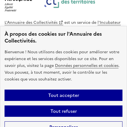
L'Annuaire des Collectivités
est un service de
l'Incubateur
des Territoires
, une mission de
l'Agence Nationale de la
À propos des cookies sur l'Annuaire des
Cohésion des Territoires
. Le code source de ce site web
Collectivités.
est disponible en licence libre. Le design de ce site est conçu
avec le système de design de l’État.
Bienvenue ! Nous utilisons des cookies pour améliorer votre
expérience et les services disponibles sur ce site. Pour en
legifrance.gouv.fr
info.gouv.fr
savoir plus, visitez la page
Données personnelles et cookies
.
Vous pouvez, à tout moment, avoir le contrôle sur les
service-public.gouv.fr
data.gouv.fr
cookies que vous souhaitez activer.
Plan du site
Accessibilite : non conforme
Mentions légales
Tout accepter
Politique de confidentialité
Gestion des cookies
FAQ
Kit de
Tout refuser
communication
Statistiques
Code source
Sauf mention contraire, tous les contenus de ce site sont sous
licence