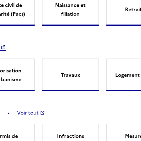
e civil de
Naissance et
Retrai
arité (Pacs)
filiation
orisation
Travaux
Logement 
rbanisme
Voir tout
rmis de
Infractions
Mesur