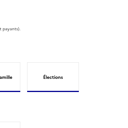
t payants).
amille
Élections