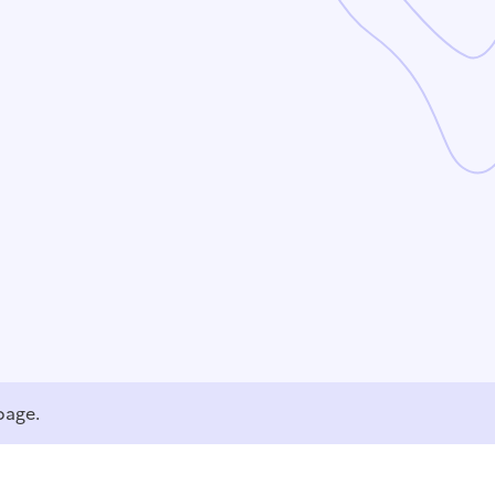
page.