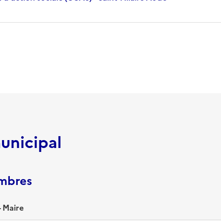
unicipal
embres
 Maire