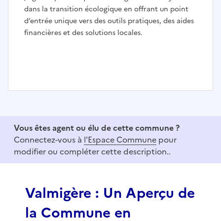
dans la transition écologique en offrant un point
d’entrée unique vers des outils pratiques, des aides
financières et des solutions locales.
I
t
e
Vous êtes agent ou élu de cette commune ?
m
Connectez-vous à
l'Espace Commune
pour
1
modifier ou compléter cette description..
o
f
3
Valmigère : Un Aperçu de
la Commune en