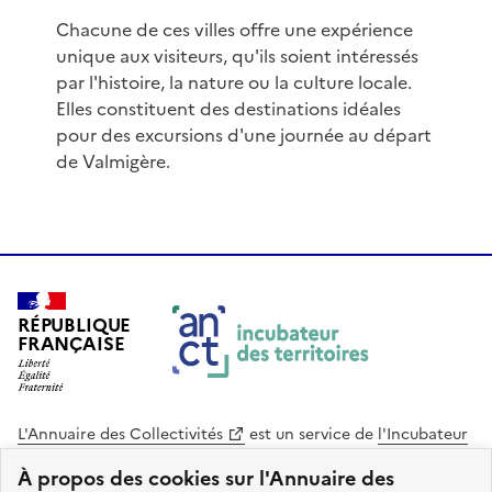
Chacune de ces villes offre une expérience
unique aux visiteurs, qu'ils soient intéressés
par l'histoire, la nature ou la culture locale.
Elles constituent des destinations idéales
pour des excursions d'une journée au départ
de Valmigère.
RÉPUBLIQUE
FRANÇAISE
L'Annuaire des Collectivités
est un service de
l'Incubateur
des Territoires
, une mission de
l'Agence Nationale de la
À propos des cookies sur l'Annuaire des
Cohésion des Territoires
. Le code source de ce site web