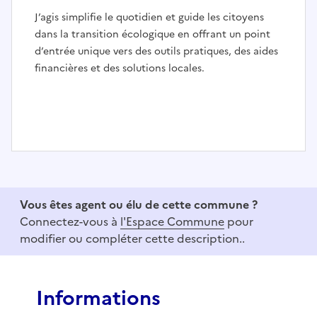
J’agis simplifie le quotidien et guide les citoyens
dans la transition écologique en offrant un point
d’entrée unique vers des outils pratiques, des aides
financières et des solutions locales.
I
t
e
Vous êtes agent ou élu de cette commune ?
m
Connectez-vous à
l'Espace Commune
pour
1
modifier ou compléter cette description..
o
f
3
Informations