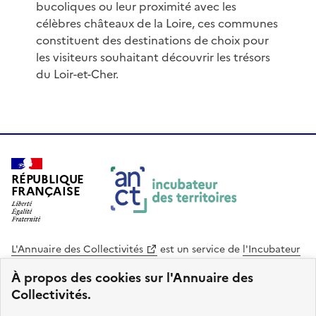
bucoliques ou leur proximité avec les
célèbres châteaux de la Loire, ces communes
constituent des destinations de choix pour
les visiteurs souhaitant découvrir les trésors
du Loir-et-Cher.
RÉPUBLIQUE
FRANÇAISE
L'Annuaire des Collectivités
est un service de
l'Incubateur
des Territoires
, une mission de
l'Agence Nationale de la
À propos des cookies sur l'Annuaire des
Cohésion des Territoires
. Le code source de ce site web
Collectivités.
est disponible en licence libre. Le design de ce site est conçu