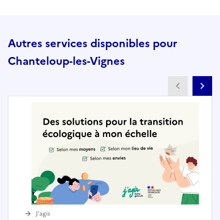
Autres services disponibles pour
Chanteloup-les-Vignes
Partenai
Pa
J’agis