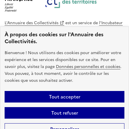
L'Annuaire des Collectivités
est un service de
l'Incubateur
des Territoires
, une mission de
l'Agence Nationale de la
À propos des cookies sur l'Annuaire des
Cohésion des Territoires
. Le code source de ce site web
Collectivités.
est disponible en licence libre. Le design de ce site est conçu
avec le système de design de l’État.
Bienvenue ! Nous utilisons des cookies pour améliorer votre
expérience et les services disponibles sur ce site. Pour en
legifrance.gouv.fr
info.gouv.fr
savoir plus, visitez la page
Données personnelles et cookies
.
Vous pouvez, à tout moment, avoir le contrôle sur les
service-public.gouv.fr
data.gouv.fr
cookies que vous souhaitez activer.
Plan du site
Accessibilite : non conforme
Mentions légales
Tout accepter
Politique de confidentialité
Gestion des cookies
FAQ
Kit de
Tout refuser
communication
Statistiques
Code source
Sauf mention contraire, tous les contenus de ce site sont sous
licence