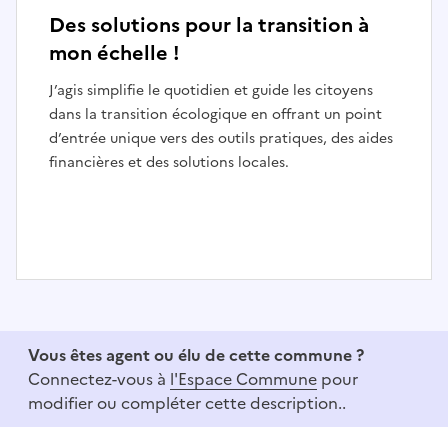
Des solutions pour la transition à
mon échelle !
J’agis simplifie le quotidien et guide les citoyens
dans la transition écologique en offrant un point
d’entrée unique vers des outils pratiques, des aides
financières et des solutions locales.
I
t
e
Vous êtes agent ou élu de cette commune ?
m
Connectez-vous à
l'Espace Commune
pour
1
modifier ou compléter cette description..
o
f