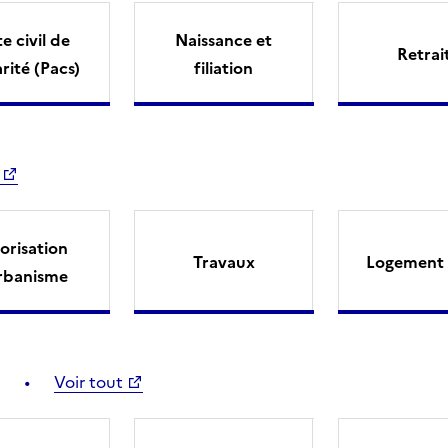
e civil de
Naissance et
Retrai
arité (Pacs)
filiation
orisation
Travaux
Logement 
rbanisme
Voir tout