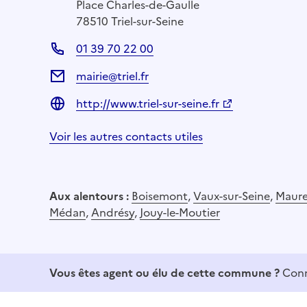
Place Charles-de-Gaulle
78510 Triel-sur-Seine
01 39 70 22 00
mairie@triel.fr
http://www.triel-sur-seine.fr
Voir les autres contacts utiles
Aux alentours :
Boisemont
,
Vaux-sur-Seine
,
Maure
Médan
,
Andrésy
,
Jouy-le-Moutier
Vous êtes agent ou élu de cette commune ?
Conn