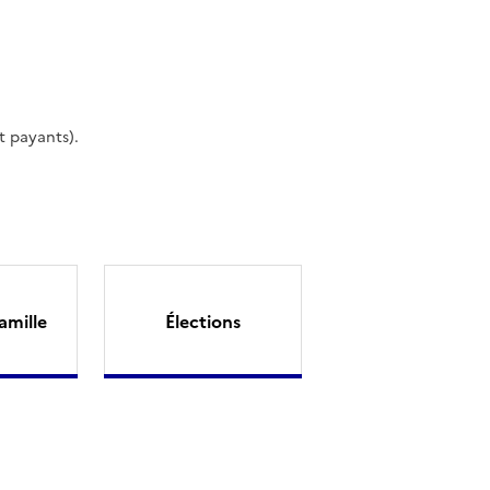
t payants).
amille
Élections