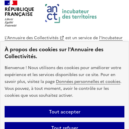
RÉPUBLIQUE
FRANÇAISE
L'Annuaire des Collectivités
est un service de
l'Incubateur
des Territoires
, une mission de
l'Agence Nationale de la
À propos des cookies sur l'Annuaire des
Cohésion des Territoires
. Le code source de ce site web
Collectivités.
est disponible en licence libre. Le design de ce site est conçu
avec le système de design de l’État.
Bienvenue ! Nous utilisons des cookies pour améliorer votre
expérience et les services disponibles sur ce site. Pour en
legifrance.gouv.fr
info.gouv.fr
savoir plus, visitez la page
Données personnelles et cookies
.
Vous pouvez, à tout moment, avoir le contrôle sur les
service-public.gouv.fr
data.gouv.fr
cookies que vous souhaitez activer.
Plan du site
Accessibilite : non conforme
Mentions légales
Tout accepter
Politique de confidentialité
Gestion des cookies
FAQ
Kit de
Tout refuser
communication
Statistiques
Code source