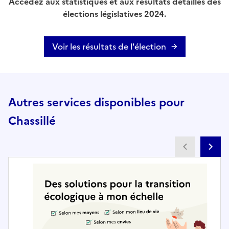
Accédez aux statistiques et aux résultats détaillés des
élections législatives 2024.
Voir les résultats de l'élection
Autres services disponibles pour
Chassillé
Partenai
Pa