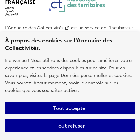
FRANÇAISE
L'Annuaire des Collectivités
est un service de
l'Incubateur
des Territoires
, une mission de
l'Agence Nationale de la
À propos des cookies sur l'Annuaire des
Cohésion des Territoires
. Le code source de ce site web
Collectivités.
est disponible en licence libre. Le design de ce site est conçu
avec le système de design de l’État.
Bienvenue ! Nous utilisons des cookies pour améliorer votre
expérience et les services disponibles sur ce site. Pour en
legifrance.gouv.fr
info.gouv.fr
savoir plus, visitez la page
Données personnelles et cookies
.
Vous pouvez, à tout moment, avoir le contrôle sur les
service-public.gouv.fr
data.gouv.fr
cookies que vous souhaitez activer.
Plan du site
Accessibilite : non conforme
Mentions légales
Tout accepter
Politique de confidentialité
Gestion des cookies
FAQ
Kit de
Tout refuser
communication
Statistiques
Code source