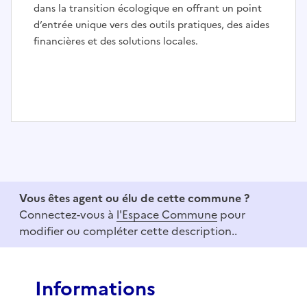
dans la transition écologique en offrant un point
d’entrée unique vers des outils pratiques, des aides
financières et des solutions locales.
I
t
e
m
1
Vous êtes agent ou élu de cette commune ?
o
Connectez-vous à
l'Espace Commune
pour
f
modifier ou compléter cette description..
3
Informations