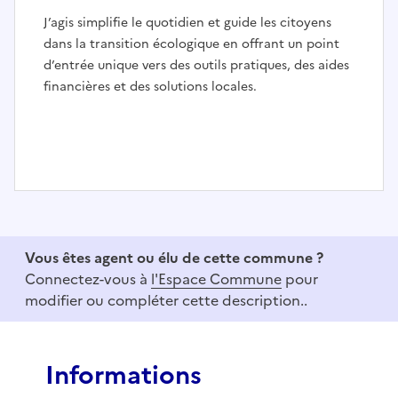
J’agis simplifie le quotidien et guide les citoyens
dans la transition écologique en offrant un point
d’entrée unique vers des outils pratiques, des aides
financières et des solutions locales.
I
t
e
Vous êtes agent ou élu de cette commune ?
m
Connectez-vous à
l'Espace Commune
pour
1
modifier ou compléter cette description..
o
f
3
Informations