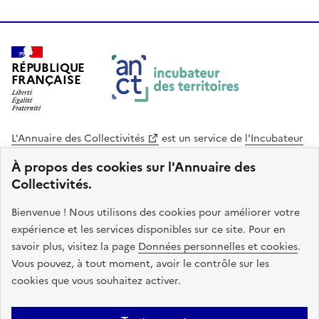
RÉPUBLIQUE
FRANÇAISE
L'Annuaire des Collectivités
est un service de
l'Incubateur
des Territoires
, une mission de
l'Agence Nationale de la
À propos des cookies sur l'Annuaire des
Cohésion des Territoires
. Le code source de ce site web
Collectivités.
est disponible en licence libre. Le design de ce site est conçu
avec le système de design de l’État.
Bienvenue ! Nous utilisons des cookies pour améliorer votre
expérience et les services disponibles sur ce site. Pour en
legifrance.gouv.fr
info.gouv.fr
savoir plus, visitez la page
Données personnelles et cookies
.
Vous pouvez, à tout moment, avoir le contrôle sur les
service-public.gouv.fr
data.gouv.fr
cookies que vous souhaitez activer.
Plan du site
Accessibilite : non conforme
Mentions légales