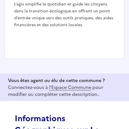
J’agis simplifie le quotidien et guide les citoyens
dans la transition écologique en offrant un point
d’entrée unique vers des outils pratiques, des aides
financières et des solutions locales.
I
t
e
Vous êtes agent ou élu de cette commune ?
m
Connectez-vous à
l'Espace Commune
pour
1
modifier ou compléter cette description..
o
f
3
Informations