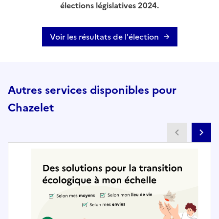
élections législatives 2024.
Voir les résultats de l'élection
Autres services disponibles pour
Chazelet
Partenai
Pa