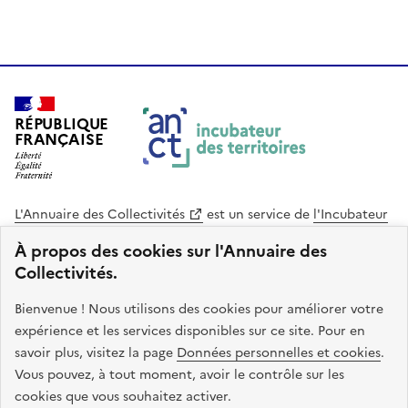
RÉPUBLIQUE
FRANÇAISE
L'Annuaire des Collectivités
est un service de
l'Incubateur
des Territoires
, une mission de
l'Agence Nationale de la
À propos des cookies sur l'Annuaire des
Cohésion des Territoires
. Le code source de ce site web
Collectivités.
est disponible en licence libre. Le design de ce site est conçu
avec le système de design de l’État.
Bienvenue ! Nous utilisons des cookies pour améliorer votre
expérience et les services disponibles sur ce site. Pour en
legifrance.gouv.fr
info.gouv.fr
savoir plus, visitez la page
Données personnelles et cookies
.
Vous pouvez, à tout moment, avoir le contrôle sur les
service-public.gouv.fr
data.gouv.fr
cookies que vous souhaitez activer.