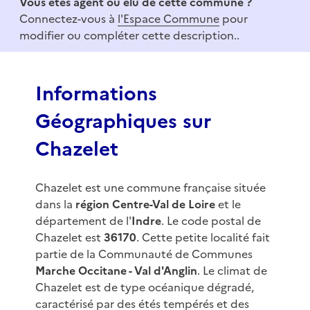
Vous êtes agent ou élu de cette commune ?
m
Connectez-vous à
l'Espace Commune
pour
1
modifier ou compléter cette description..
o
f
3
Informations
Géographiques sur
Chazelet
Chazelet est une commune française située
dans la
région Centre-Val de Loire
et le
département de l'
Indre
. Le code postal de
Chazelet est
36170
. Cette petite localité fait
partie de la Communauté de Communes
Marche Occitane - Val d'Anglin
. Le climat de
Chazelet est de type océanique dégradé,
caractérisé par des étés tempérés et des