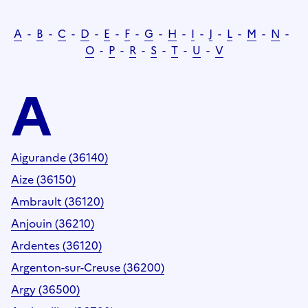
A
-
B
-
C
-
D
-
E
-
F
-
G
-
H
-
I
-
J
-
L
-
M
-
N
-
O
-
P
-
R
-
S
-
T
-
U
-
V
A
Aigurande (36140)
Aize (36150)
Ambrault (36120)
Anjouin (36210)
Ardentes (36120)
Argenton-sur-Creuse (36200)
Argy (36500)