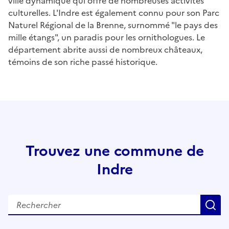
ville dynamique qui offre de nombreuses activités
culturelles. L'Indre est également connu pour son Parc
Naturel Régional de la Brenne, surnommé "le pays des
mille étangs", un paradis pour les ornithologues. Le
département abrite aussi de nombreux châteaux,
témoins de son riche passé historique.
Trouvez une commune de
Indre
Rechercher
R