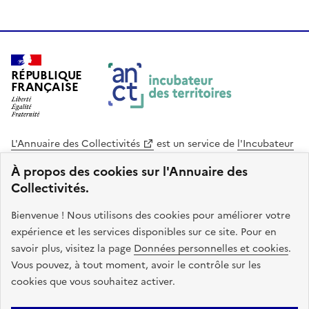
RÉPUBLIQUE
FRANÇAISE
L'Annuaire des Collectivités
est un service de
l'Incubateur
des Territoires
, une mission de
l'Agence Nationale de la
À propos des cookies sur l'Annuaire des
Cohésion des Territoires
. Le code source de ce site web
Collectivités.
est disponible en licence libre. Le design de ce site est conçu
avec le système de design de l’État.
Bienvenue ! Nous utilisons des cookies pour améliorer votre
expérience et les services disponibles sur ce site. Pour en
legifrance.gouv.fr
info.gouv.fr
savoir plus, visitez la page
Données personnelles et cookies
.
Vous pouvez, à tout moment, avoir le contrôle sur les
service-public.gouv.fr
data.gouv.fr
cookies que vous souhaitez activer.