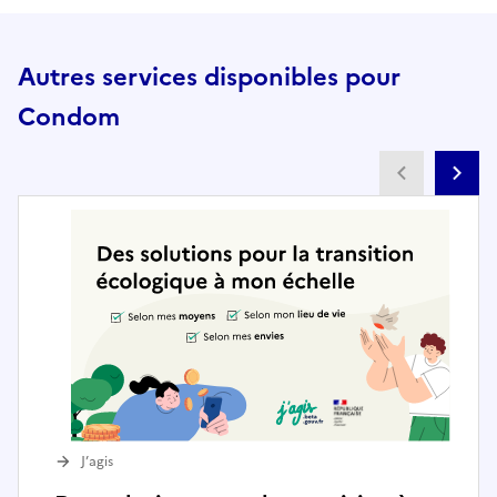
Autres services disponibles pour
Condom
Partenai
Pa
J’agis