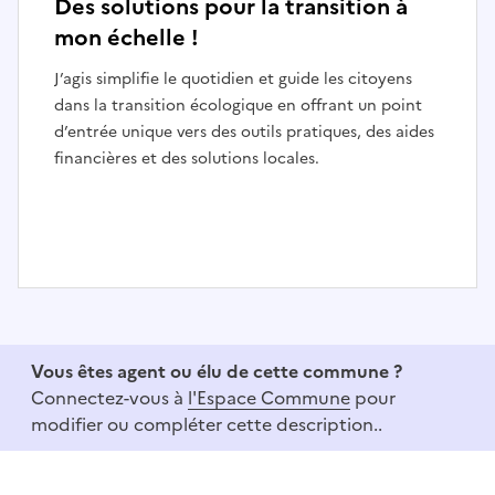
Des solutions pour la transition à
mon échelle !
J’agis simplifie le quotidien et guide les citoyens
dans la transition écologique en offrant un point
d’entrée unique vers des outils pratiques, des aides
financières et des solutions locales.
I
t
e
Vous êtes agent ou élu de cette commune ?
m
Connectez-vous à
l'Espace Commune
pour
1
modifier ou compléter cette description..
o
f
3