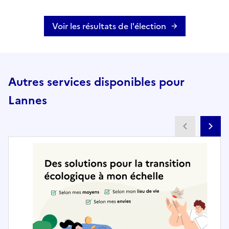
Voir les résultats de l'élection
Autres services disponibles pour
Lannes
Partenai
Pa