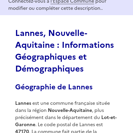
Connectez-vous à
l'Espace Commune
pour
1
modifier ou compléter cette description..
o
f
3
Lannes, Nouvelle-
Aquitaine : Informations
Géographiques et
Démographiques
Géographie de Lannes
Lannes
est une commune française située
dans la région
Nouvelle-Aquitaine
, plus
précisément dans le département du
Lot-et-
Garonne
. Le code postal de Lannes est
47170
. La commune fait partie de la