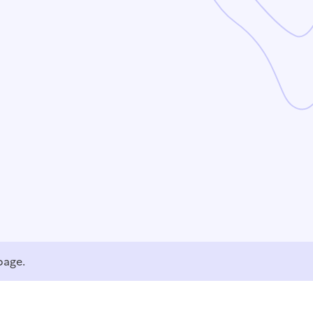
page.