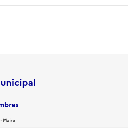
unicipal
embres
- Maire