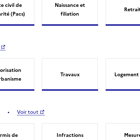
e civil de
Naissance et
Retrai
arité (Pacs)
filiation
orisation
Travaux
Logement 
rbanisme
Voir tout
rmis de
Infractions
Mesur