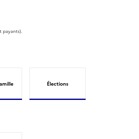
t payants).
amille
Élections