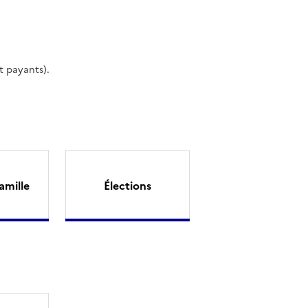
t payants).
amille
Élections