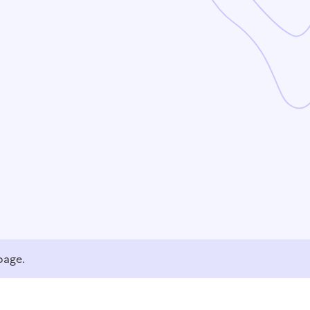
page.