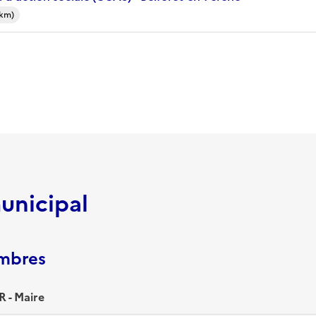
 km)
unicipal
embres
 - Maire