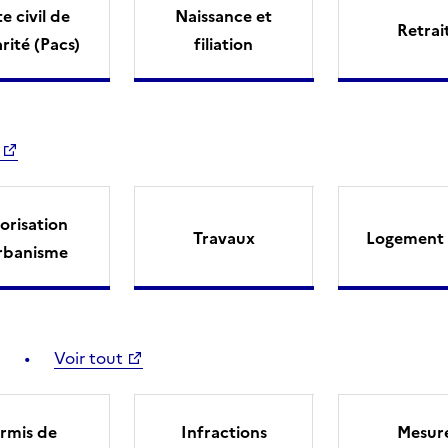
e civil de
Naissance et
Retrai
arité (Pacs)
filiation
orisation
Travaux
Logement 
rbanisme
Voir tout
rmis de
Infractions
Mesur