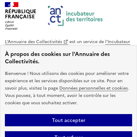
RÉPUBLIQUE
FRANÇAISE
L'Annuaire des Collectivités
est un service de
l'Incubateur
des Territoires
, une mission de
l'Agence Nationale de la
À propos des cookies sur l'Annuaire des
Cohésion des Territoires
. Le code source de ce site web
Collectivités.
est disponible en licence libre. Le design de ce site est conçu
avec le système de design de l’État.
Bienvenue ! Nous utilisons des cookies pour améliorer votre
expérience et les services disponibles sur ce site. Pour en
legifrance.gouv.fr
info.gouv.fr
savoir plus, visitez la page
Données personnelles et cookies
.
Vous pouvez, à tout moment, avoir le contrôle sur les
service-public.gouv.fr
data.gouv.fr
cookies que vous souhaitez activer.
Plan du site
Accessibilite : non conforme
Mentions légales
Tout accepter
Politique de confidentialité
Gestion des cookies
FAQ
Kit de