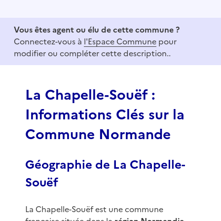
t
e
Vous êtes agent ou élu de cette commune ?
m
Connectez-vous à
l'Espace Commune
pour
1
modifier ou compléter cette description..
o
f
3
La Chapelle-Souëf :
Informations Clés sur la
Commune Normande
Géographie de La Chapelle-
Souëf
La Chapelle-Souëf est une commune