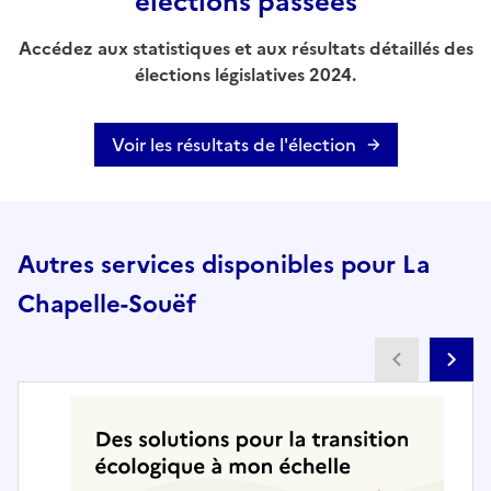
élections passées
Accédez aux statistiques et aux résultats détaillés des
élections législatives 2024.
Voir les résultats de l'élection
Autres services disponibles pour La
Chapelle-Souëf
Partenai
Pa