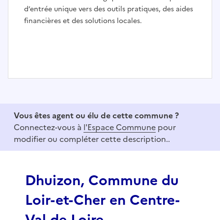
d’entrée unique vers des outils pratiques, des aides
financières et des solutions locales.
I
t
e
Vous êtes agent ou élu de cette commune ?
m
Connectez-vous à
l'Espace Commune
pour
1
modifier ou compléter cette description..
o
f
3
Dhuizon, Commune du
Loir-et-Cher en Centre-
Val de Loire