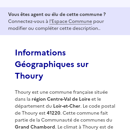
t
e
Vous êtes agent ou élu de cette commune ?
m
Connectez-vous à
l'Espace Commune
pour
1
modifier ou compléter cette description..
o
f
3
Informations
Géographiques sur
Thoury
Thoury est une commune française située
dans la
région Centre-Val de Loire
et le
département du
Loir-et-Cher
. Le code postal
de Thoury est
41220
. Cette commune fait
partie de la Communauté de communes du
Grand Chambord
. Le climat à Thoury est de