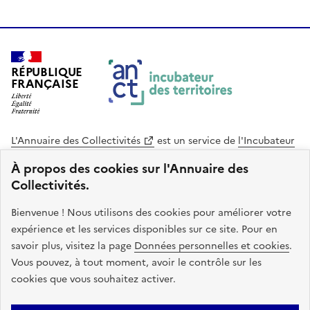
RÉPUBLIQUE
FRANÇAISE
L'Annuaire des Collectivités
est un service de
l'Incubateur
des Territoires
, une mission de
l'Agence Nationale de la
À propos des cookies sur l'Annuaire des
Cohésion des Territoires
. Le code source de ce site web
Collectivités.
est disponible en licence libre. Le design de ce site est conçu
avec le système de design de l’État.
Bienvenue ! Nous utilisons des cookies pour améliorer votre
expérience et les services disponibles sur ce site. Pour en
legifrance.gouv.fr
info.gouv.fr
savoir plus, visitez la page
Données personnelles et cookies
.
Vous pouvez, à tout moment, avoir le contrôle sur les
service-public.gouv.fr
data.gouv.fr
cookies que vous souhaitez activer.
Plan du site
Accessibilite : non conforme
Mentions légales