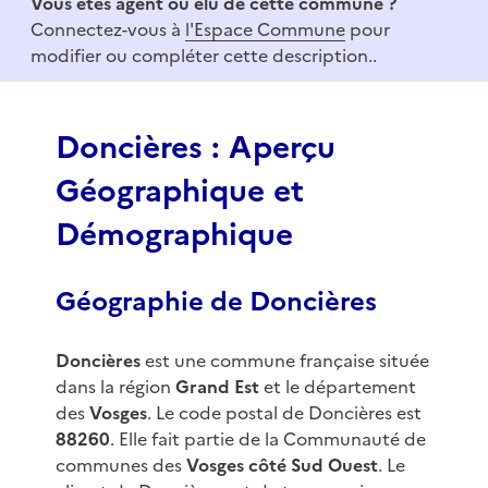
Vous êtes agent ou élu de cette commune ?
m
Connectez-vous à
l'Espace Commune
pour
1
modifier ou compléter cette description..
o
f
3
Doncières : Aperçu
Géographique et
Démographique
Géographie de Doncières
Doncières
est une commune française située
dans la région
Grand Est
et le département
des
Vosges
. Le code postal de Doncières est
88260
. Elle fait partie de la Communauté de
communes des
Vosges côté Sud Ouest
. Le