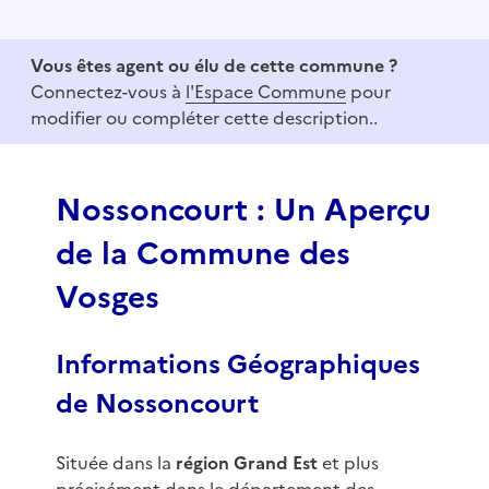
t
e
Vous êtes agent ou élu de cette commune ?
m
Connectez-vous à
l'Espace Commune
pour
1
modifier ou compléter cette description..
o
f
3
Nossoncourt : Un Aperçu
de la Commune des
Vosges
Informations Géographiques
de Nossoncourt
Située dans la
région Grand Est
et plus