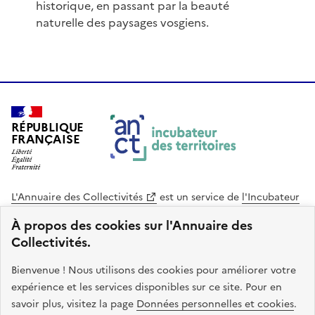
historique, en passant par la beauté
naturelle des paysages vosgiens.
RÉPUBLIQUE
FRANÇAISE
L'Annuaire des Collectivités
est un service de
l'Incubateur
des Territoires
, une mission de
l'Agence Nationale de la
À propos des cookies sur l'Annuaire des
Cohésion des Territoires
. Le code source de ce site web
Collectivités.
est disponible en licence libre. Le design de ce site est conçu
avec le système de design de l’État.
Bienvenue ! Nous utilisons des cookies pour améliorer votre
expérience et les services disponibles sur ce site. Pour en
legifrance.gouv.fr
info.gouv.fr
savoir plus, visitez la page
Données personnelles et cookies
.