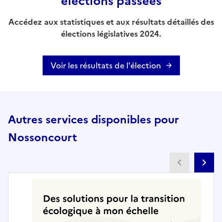
élections passées
Accédez aux statistiques et aux résultats détaillés des
élections législatives 2024.
Voir les résultats de l'élection
Autres services disponibles pour
Nossoncourt
Partenai
Pa