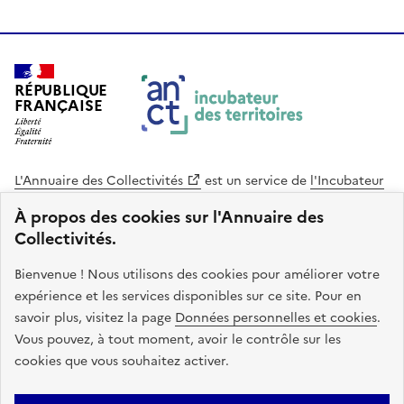
RÉPUBLIQUE
FRANÇAISE
L'Annuaire des Collectivités
est un service de
l'Incubateur
des Territoires
, une mission de
l'Agence Nationale de la
À propos des cookies sur l'Annuaire des
Cohésion des Territoires
. Le code source de ce site web
Collectivités.
est disponible en licence libre. Le design de ce site est conçu
avec le système de design de l’État.
Bienvenue ! Nous utilisons des cookies pour améliorer votre
expérience et les services disponibles sur ce site. Pour en
legifrance.gouv.fr
info.gouv.fr
savoir plus, visitez la page
Données personnelles et cookies
.
Vous pouvez, à tout moment, avoir le contrôle sur les
service-public.gouv.fr
data.gouv.fr
cookies que vous souhaitez activer.
Plan du site
Accessibilite : non conforme
Mentions légales