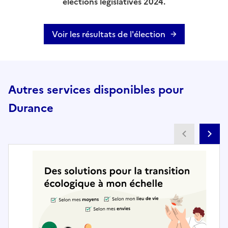
élections législatives 2024.
Voir les résultats de l'élection
Autres services disponibles pour
Durance
Partenai
Pa