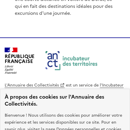
qui en fait des destinations idéales pour des
excursions d'une journée.
RÉPUBLIQUE
FRANÇAISE
L'Annuaire des Collectivités
est un service de
l'Incubateur
des Territoires
, une mission de
l'Agence Nationale de la
À propos des cookies sur l'Annuaire des
Cohésion des Territoires
. Le code source de ce site web
Collectivités.
est disponible en licence libre. Le design de ce site est conçu
avec le système de design de l’État.
Bienvenue ! Nous utilisons des cookies pour améliorer votre
expérience et les services disponibles sur ce site. Pour en
legifrance.gouv.fr
info.gouv.fr
savoir plus, visitez la page
Données personnelles et cookies
.