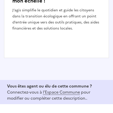
mon échelle !
J’agis simplifie le quotidien et guide les citoyens
dans la transition écologique en offrant un point
d’entrée unique vers des outils pratiques, des aides
financières et des solutions locales.
I
t
e
m
1
Vous êtes agent ou élu de cette commune ?
o
Connectez-vous à
l'Espace Commune
pour
f
modifier ou compléter cette description..
3