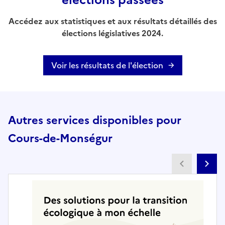
élections passées
Accédez aux statistiques et aux résultats détaillés des
élections législatives 2024.
Voir les résultats de l'élection
Autres services disponibles pour
Cours-de-Monségur
Partenai
Pa