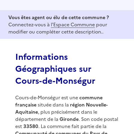
t
e
Vous êtes agent ou élu de cette commune ?
m
Connectez-vous à
l'Espace Commune
pour
1
modifier ou compléter cette description..
o
f
3
Informations
Géographiques sur
Cours-de-Monségur
Cours-de-Monségur est une
commune
française
située dans la
région Nouvelle-
Aquitaine
, plus précisément dans le
département de la
Gironde
. Son code postal
est
33580
. La commune fait partie de la
Communauté de communes du Pays de