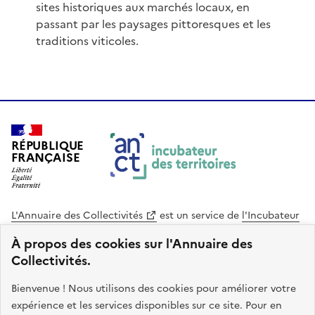
sites historiques aux marchés locaux, en
passant par les paysages pittoresques et les
traditions viticoles.
RÉPUBLIQUE
FRANÇAISE
L'Annuaire des Collectivités
est un service de
l'Incubateur
des Territoires
, une mission de
l'Agence Nationale de la
À propos des cookies sur l'Annuaire des
Cohésion des Territoires
. Le code source de ce site web
Collectivités.
est disponible en licence libre. Le design de ce site est conçu
avec le système de design de l’État.
Bienvenue ! Nous utilisons des cookies pour améliorer votre
expérience et les services disponibles sur ce site. Pour en