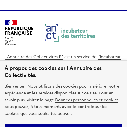
RÉPUBLIQUE
FRANÇAISE
L'Annuaire des Collectivités
est un service de
l'Incubateur
des Territoires
, une mission de
l'Agence Nationale de la
À propos des cookies sur l'Annuaire des
Cohésion des Territoires
. Le code source de ce site web
Collectivités.
est disponible en licence libre. Le design de ce site est conçu
avec le système de design de l’État.
Bienvenue ! Nous utilisons des cookies pour améliorer votre
expérience et les services disponibles sur ce site. Pour en
legifrance.gouv.fr
info.gouv.fr
savoir plus, visitez la page
Données personnelles et cookies
.
Vous pouvez, à tout moment, avoir le contrôle sur les
service-public.gouv.fr
data.gouv.fr
cookies que vous souhaitez activer.
Plan du site
Accessibilite : non conforme
Mentions légales