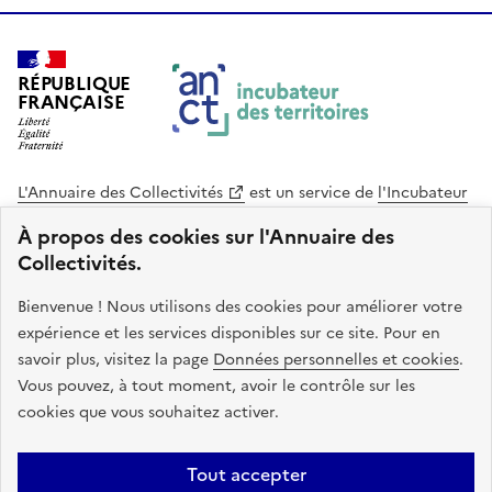
RÉPUBLIQUE
FRANÇAISE
L'Annuaire des Collectivités
est un service de
l'Incubateur
des Territoires
, une mission de
l'Agence Nationale de la
À propos des cookies sur l'Annuaire des
Cohésion des Territoires
. Le code source de ce site web
Collectivités.
est disponible en licence libre. Le design de ce site est conçu
avec le système de design de l’État.
Bienvenue ! Nous utilisons des cookies pour améliorer votre
expérience et les services disponibles sur ce site. Pour en
legifrance.gouv.fr
info.gouv.fr
savoir plus, visitez la page
Données personnelles et cookies
.
Vous pouvez, à tout moment, avoir le contrôle sur les
service-public.gouv.fr
data.gouv.fr
cookies que vous souhaitez activer.
Plan du site
Accessibilite : non conforme
Mentions légales
Tout accepter