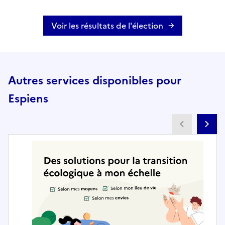
Voir les résultats de l'élection
Autres services disponibles pour
Espiens
Partenai
Pa