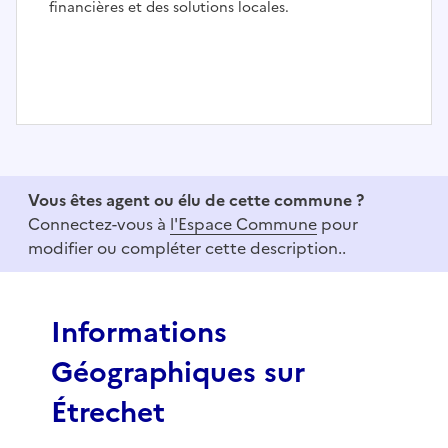
financières et des solutions locales.
I
t
e
Vous êtes agent ou élu de cette commune ?
m
Connectez-vous à
l'Espace Commune
pour
1
modifier ou compléter cette description..
o
f
3
Informations
Géographiques sur
Étrechet