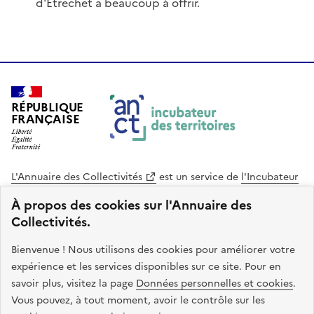
d'Étrechet a beaucoup à offrir.
RÉPUBLIQUE
FRANÇAISE
L'Annuaire des Collectivités
est un service de
l'Incubateur
des Territoires
, une mission de
l'Agence Nationale de la
À propos des cookies sur l'Annuaire des
Cohésion des Territoires
. Le code source de ce site web
Collectivités.
est disponible en licence libre. Le design de ce site est conçu
avec le système de design de l’État.
Bienvenue ! Nous utilisons des cookies pour améliorer votre
expérience et les services disponibles sur ce site. Pour en
legifrance.gouv.fr
info.gouv.fr
savoir plus, visitez la page
Données personnelles et cookies
.
Vous pouvez, à tout moment, avoir le contrôle sur les
service-public.gouv.fr
data.gouv.fr