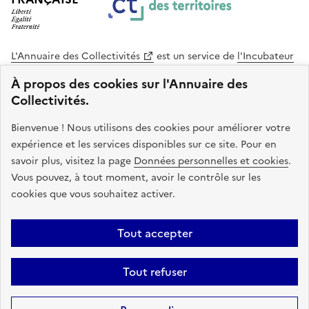
L'Annuaire des Collectivités
est un service de
l'Incubateur
des Territoires
, une mission de
l'Agence Nationale de la
À propos des cookies sur l'Annuaire des
Cohésion des Territoires
. Le code source de ce site web
Collectivités.
est disponible en licence libre. Le design de ce site est conçu
avec le système de design de l’État.
Bienvenue ! Nous utilisons des cookies pour améliorer votre
expérience et les services disponibles sur ce site. Pour en
legifrance.gouv.fr
info.gouv.fr
savoir plus, visitez la page
Données personnelles et cookies
.
Vous pouvez, à tout moment, avoir le contrôle sur les
service-public.gouv.fr
data.gouv.fr
cookies que vous souhaitez activer.
Plan du site
Accessibilite : non conforme
Mentions légales
Tout accepter
Politique de confidentialité
Gestion des cookies
FAQ
Kit de
Tout refuser
communication
Statistiques
Code source
Sauf mention contraire, tous les contenus de ce site sont sous
licence