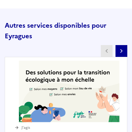
Autres services disponibles pour
Eyragues
Partenai
Pa
J’agis