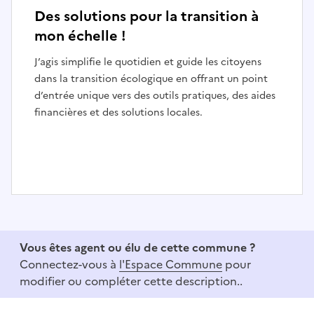
Des solutions pour la transition à
mon échelle !
J’agis simplifie le quotidien et guide les citoyens
dans la transition écologique en offrant un point
d’entrée unique vers des outils pratiques, des aides
financières et des solutions locales.
I
t
e
Vous êtes agent ou élu de cette commune ?
m
Connectez-vous à
l'Espace Commune
pour
1
modifier ou compléter cette description..
o
f