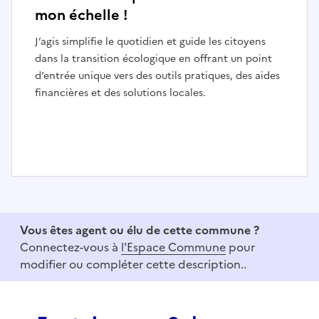
mon échelle !
J’agis simplifie le quotidien et guide les citoyens
dans la transition écologique en offrant un point
d’entrée unique vers des outils pratiques, des aides
financières et des solutions locales.
I
t
e
Vous êtes agent ou élu de cette commune ?
m
Connectez-vous à
l'Espace Commune
pour
1
modifier ou compléter cette description..
o
f
3