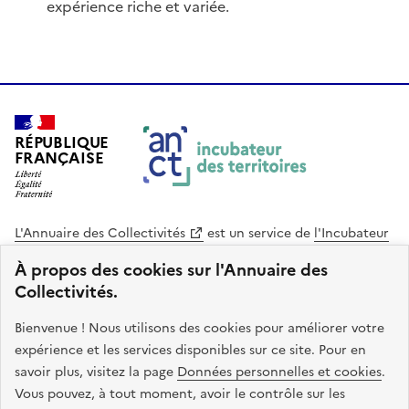
expérience riche et variée.
RÉPUBLIQUE
FRANÇAISE
L'Annuaire des Collectivités
est un service de
l'Incubateur
des Territoires
, une mission de
l'Agence Nationale de la
À propos des cookies sur l'Annuaire des
Cohésion des Territoires
. Le code source de ce site web
Collectivités.
est disponible en licence libre. Le design de ce site est conçu
avec le système de design de l’État.
Bienvenue ! Nous utilisons des cookies pour améliorer votre
expérience et les services disponibles sur ce site. Pour en
legifrance.gouv.fr
info.gouv.fr
savoir plus, visitez la page
Données personnelles et cookies
.
Vous pouvez, à tout moment, avoir le contrôle sur les
service-public.gouv.fr
data.gouv.fr