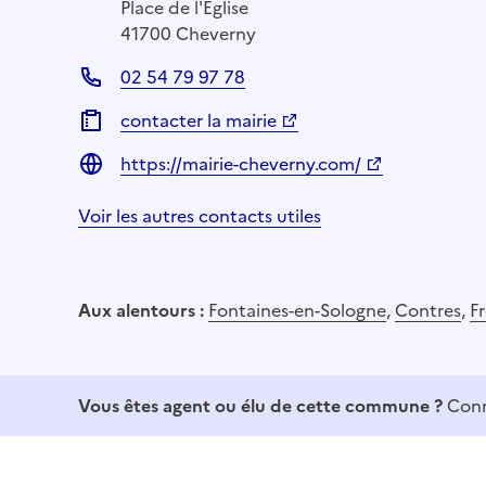
Place de l'Église
41700 Cheverny
02 54 79 97 78
contacter la mairie
https://mairie-cheverny.com/
Voir les autres contacts utiles
Aux alentours :
Fontaines-en-Sologne
,
Contres
,
F
Vous êtes agent ou élu de cette commune ?
Conn