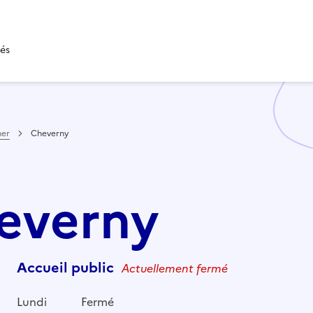
tés
her
Cheverny
heverny
Accueil public
Actuellement fermé
Lundi
Fermé