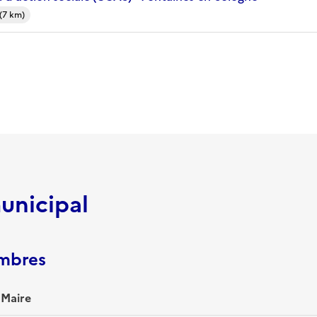
(7 km)
unicipal
embres
 Maire