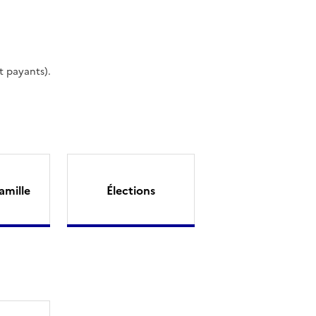
t payants).
amille
Élections