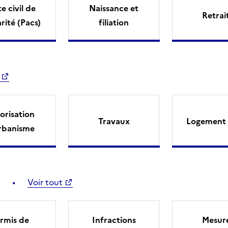
e civil de
Naissance et
Retrai
arité (Pacs)
filiation
orisation
Travaux
Logement 
rbanisme
Voir tout
rmis de
Infractions
Mesur