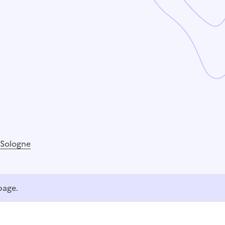
-Sologne
page.