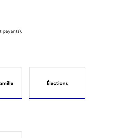
t payants).
amille
Élections