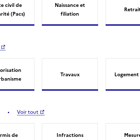
e civil de
Naissance et
Retrai
arité (Pacs)
filiation
orisation
Travaux
Logement 
rbanisme
Voir tout
rmis de
Infractions
Mesur