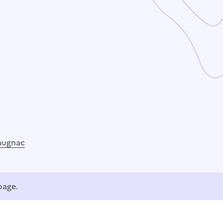
augnac
page.