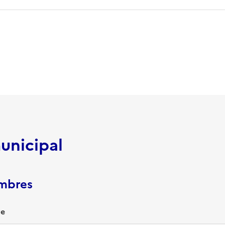
unicipal
embres
re