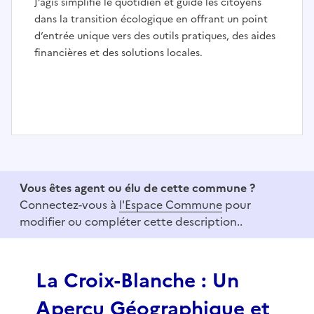
J’agis simplifie le quotidien et guide les citoyens
dans la transition écologique en offrant un point
d’entrée unique vers des outils pratiques, des aides
financières et des solutions locales.
I
t
e
Vous êtes agent ou élu de cette commune ?
m
Connectez-vous à
l'Espace Commune
pour
1
modifier ou compléter cette description..
o
f
3
La Croix-Blanche : Un
Aperçu Géographique et