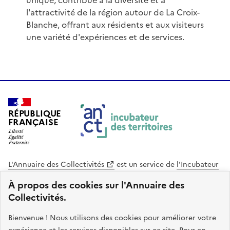
unique, contribue à la diversité et à
l'attractivité de la région autour de La Croix-
Blanche, offrant aux résidents et aux visiteurs
une variété d'expériences et de services.
RÉPUBLIQUE
FRANÇAISE
L'Annuaire des Collectivités
est un service de
l'Incubateur
des Territoires
, une mission de
l'Agence Nationale de la
À propos des cookies sur l'Annuaire des
Cohésion des Territoires
. Le code source de ce site web
Collectivités.
est disponible en licence libre. Le design de ce site est conçu
avec le système de design de l’État.
Bienvenue ! Nous utilisons des cookies pour améliorer votre