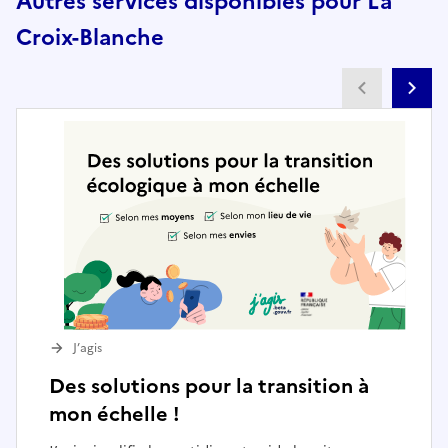
Autres services disponibles pour La
Croix-Blanche
Partenai
Pa
J’agis
Des solutions pour la transition à
mon échelle !