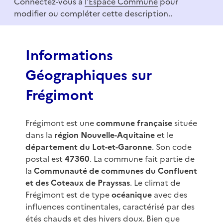
Connectez-vous à
l'Espace Commune
pour
1
modifier ou compléter cette description..
o
f
3
Informations
Géographiques sur
Frégimont
Frégimont est une
commune française
située
dans la
région Nouvelle-Aquitaine
et le
département du Lot-et-Garonne
. Son code
postal est
47360
. La commune fait partie de
la
Communauté de communes du Confluent
et des Coteaux de Prayssas
. Le climat de
Frégimont est de type
océanique
avec des
influences continentales, caractérisé par des
étés chauds et des hivers doux. Bien que