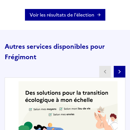
Voir les résultats de l'élection
Autres services disponibles pour
Frégimont
Partenai
Pa