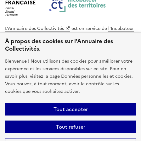
FRANÇAISE
L'Annuaire des Collectivités
est un service de
l'Incubateur
des Territoires
, une mission de
l'Agence Nationale de la
À propos des cookies sur l'Annuaire des
Cohésion des Territoires
. Le code source de ce site web
Collectivités.
est disponible en licence libre. Le design de ce site est conçu
avec le système de design de l’État.
Bienvenue ! Nous utilisons des cookies pour améliorer votre
expérience et les services disponibles sur ce site. Pour en
legifrance.gouv.fr
info.gouv.fr
savoir plus, visitez la page
Données personnelles et cookies
.
Vous pouvez, à tout moment, avoir le contrôle sur les
service-public.gouv.fr
data.gouv.fr
cookies que vous souhaitez activer.
Plan du site
Accessibilite : non conforme
Mentions légales
Tout accepter
Politique de confidentialité
Gestion des cookies
FAQ
Kit de
Tout refuser
communication
Statistiques
Code source